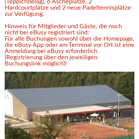
(Teppichbelag), 6 Ascheplätze, 2
Hardcourtplätze und 2 neue Padeltennisplätze
zur Verfügung.
Hinweis für Mitglieder und Gäste, die noch
nicht bei eBusy registriert sind:
Für alle Buchungen sowohl über die Homepage,
die eBusy App oder am Terminal vor Ort ist eine
Anmeldung bei eBusy erforderlich
(Registrierung über den jeweiligen
Buchungslink möglich)!