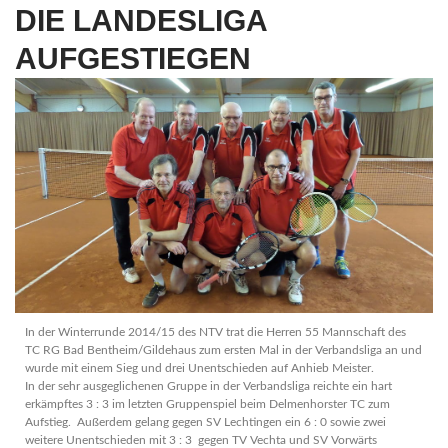
DIE LANDESLIGA
AUFGESTIEGEN
In der Winterrunde 2014/15 des NTV trat die Herren 55 Mannschaft des
TC RG Bad Bentheim/Gildehaus zum ersten Mal in der Verbandsliga an und
wurde mit einem Sieg und drei Unentschieden auf Anhieb Meister.
In der sehr ausgeglichenen Gruppe in der Verbandsliga reichte ein hart
erkämpftes 3 : 3 im letzten Gruppenspiel beim Delmenhorster TC zum
Aufstieg. Außerdem gelang gegen SV Lechtingen ein 6 : 0 sowie zwei
weitere Unentschieden mit 3 : 3 gegen TV Vechta und SV Vorwärts