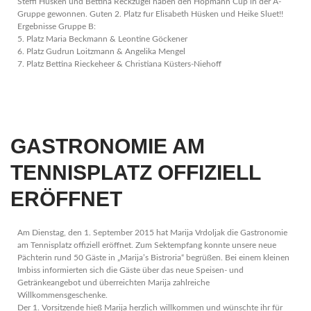
Steffi Hüsken und Bettina Reckzügel haben den Hopmann Cup in der A-
Gruppe gewonnen. Guten 2. Platz fur Elisabeth Hüsken und Heike Sluet!!
Ergebnisse Gruppe B:
5. Platz Maria Beckmann & Leontine Göckener
6. Platz Gudrun Loitzmann & Angelika Mengel
7. Platz Bettina Rieckeheer & Christiana Küsters-Niehoff
GASTRONOMIE AM
TENNISPLATZ OFFIZIELL
ERÖFFNET
Am Dienstag, den 1. September 2015 hat Marija Vrdoljak die Gastronomie
am Tennisplatz offiziell eröffnet. Zum Sektempfang konnte unsere neue
Pächterin rund 50 Gäste in „Marija’s Bistroria“ begrüßen. Bei einem kleinen
Imbiss informierten sich die Gäste über das neue Speisen- und
Getränkeangebot und überreichten Marija zahlreiche
Willkommensgeschenke.
Der 1. Vorsitzende hieß Marija herzlich willkommen und wünschte ihr für