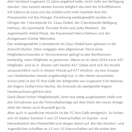
dem Vorstand insgesamt 12 Jahre angehört hatte, nicht mehr zur Verfügung
standen. Neu besetzt werden konnte lediglich das Amt der Schriftführerin
mit Sabrina de Leve und das zuletzt nicht mehr besetzte Amt des
Pressewartes mit Bas Prenger. Einstimmig wiedergewählt wurden im
Übrigen der 1.Vorsitzende Dr. Claus Diekel, der 2.Vorsitzende Wolfgang
Niehaus, die Sportwarte Thorsten Rohe und Jutta Itterbeck, die
Jugendwartin Astrid Pisula, der Kassenwart Heinz Niehaus und der
Anlagenwart Günter Wenneker.
Der wiedergewählte 1.Vorsitzende Dr.Claus Diekel kann gelassen in die
Zukunft blicken. Denn entgegen dem allgemeinen Trend eines
Mitgliederschwundes in Tennisvereinen gelingt es den Bentheimern
beständig, neue Mitglieder zu gewinnen. Waren es im Jahre 2014 noch 447
Mitglieder, sind es in diesem Jahr bereits 467. Dabei wird sich die Anzahl
voraussichtlich noch in diesem Monat auf 477 erhöhen, da eine Gruppe
von Niederländern bereits angekündigt hat, in den Verein einzutreten.
Schon jetzt ist der TC Rot-Gelb der drittgrößte von insgesamt 134 Vereinen
der Region Dollart-Ems-Vechte, die ihrerseits als zweitgrößte Region
Niedersachsens geführt wird.
Dank dieser hohen Mitgliederzahl, einer fast stetig ausgelasteten Halle und
den Einnahmen aus der Fotovoltaikanlage auf dem Dach der neuen Anlage
steht der Verein auch finanziell gut da.
Aber auch in sportlicher Hinsicht ist der TC-Rot-Gelb erfolgreich. So holten
sich im letzten Sommer 9 von 15 Mannschaften im Damen –und
Herrenbereich den Meistertitel und stiegen damit auf. Bei den Kindern- und
Jugendlichen schafften es 12 von 15 Mannschaften auf die ersten drei