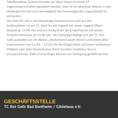
Tabellenplätze. Zudem konnten für diese Saison erstmals 19
Jugendmannschaften gemeldet werden. Dies ist ein absoluter Rekord in der
Vereinsgeschichte und überwiegend der hervorragenden Jugendarbeit zu
verdanken.
Der Start für alle in die diesjährige Sommersaison und auf den
Außenplätzen ist am 25. April für die Jugend mit einem Jugend-Eltern-
Doppel ab 14:00 Uhr und am 26.April für die Erwachsenen mit einem
Schleifchenturnier ab 11:00 Uhr. Am Samstag beteiligt sich der TC Rot-
Gelb außerdem an der Aktion „Deutschland spielt Tennis“ und bietet allen
Interessierten von 11:00 – 13:30 Uhr die Möglichkeit, mit einem erfahrenen
Mitglied oder dem Vereinstrainer René Sonders kostenlos Tennis
auszuprobieren. Bälle und Schläger können zur Verfügung gestellt werden.
GESCHÄFTSSTELLE
TC Rot Gelb Bad Bentheim / Gildehaus e.V.