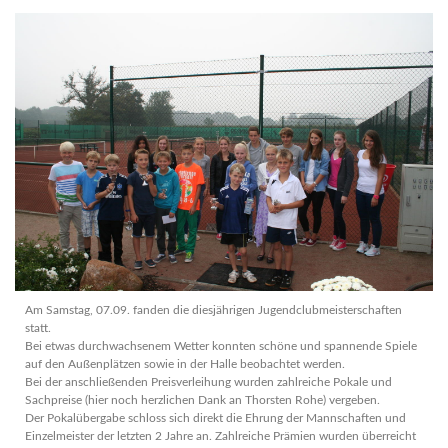
Am Samstag, 07.09. fanden die diesjährigen Jugendclubmeisterschaften
statt.
Bei etwas durchwachsenem Wetter konnten schöne und spannende Spiele
auf den Außenplätzen sowie in der Halle beobachtet werden.
Bei der anschließenden Preisverleihung wurden zahlreiche Pokale und
Sachpreise (hier noch herzlichen Dank an Thorsten Rohe) vergeben.
Der Pokalübergabe schloss sich direkt die Ehrung der Mannschaften und
Einzelmeister der letzten 2 Jahre an. Zahlreiche Prämien wurden überreicht