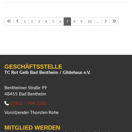
1
2
3
4
5
6
7
8
9
10
…
GESCHÄFTSSTELLE
TC Rot Gelb Bad Bentheim / Gildehaus e.V.
Bentheimer Straße 99
48455 Bad Bentheim
05922 - 994 3360
Vorsitzender Thorsten Rohe
MITGLIED WERDEN